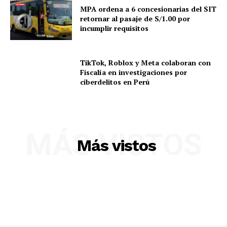
MPA ordena a 6 concesionarias del SIT
Contacto
retornar al pasaje de S/1.00 por
incumplir requisitos
Prensa
TikTok, Roblox y Meta colaboran con
Fiscalía en investigaciones por
ciberdelitos en Perú
MÁS VISTOS
Más vistos