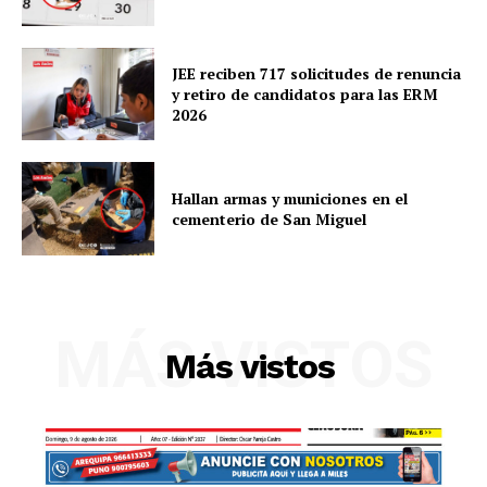
JEE reciben 717 solicitudes de renuncia
y retiro de candidatos para las ERM
2026
Hallan armas y municiones en el
cementerio de San Miguel
SUSCRIBETE
MÁS VISTOS
Más vistos
Diario los Andes
Nosotros
Contacto