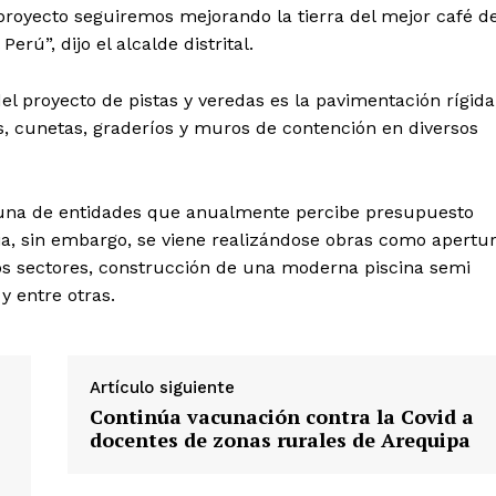
 proyecto seguiremos mejorando la tierra del mejor café de
erú”, dijo el alcalde distrital.
l proyecto de pistas y veredas es la pavimentación rígida
, cunetas, graderíos y muros de contención en diversos
Diario los Andes
 una de entidades que anualmente percibe presupuesto
ia, sin embargo, se viene realizándose obras como apertu
Nosotros
os sectores, construcción de una moderna piscina semi
Contacto
y entre otras.
Prensa
Artículo siguiente
ETE
Continúa vacunación contra la Covid a
docentes de zonas rurales de Arequipa