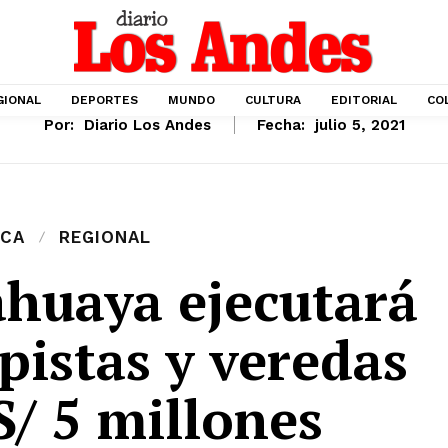
GIONAL
DEPORTES
MUNDO
CULTURA
EDITORIAL
CO
Por:
Diario Los Andes
Fecha:
julio 5, 2021
ICA
REGIONAL
ahuaya ejecutará
pistas y veredas
S/ 5 millones