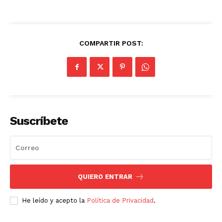
COMPARTIR POST:
Suscríbete
SUSCRIBETE
Diario los Andes
QUIERO ENTRAR
Nosotros
He leído y acepto la
Política de Privacidad
.
Contacto