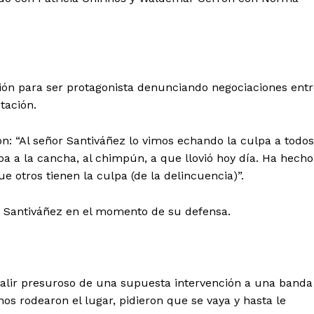
ión para ser protagonista denunciando negociaciones entr
tación.
Diario los Andes
ón: “Al señor Santiváñez lo vimos echando la culpa a todos
Nosotros
pa a la cancha, al chimpún, a que llovió hoy día. Ha hecho
Contacto
 otros tienen la culpa (de la delincuencia)”.
Prensa
a Santiváñez en el momento de su defensa.
ETE
 salir presuroso de una supuesta intervención a una banda
s rodearon el lugar, pidieron que se vaya y hasta le