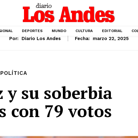
GIONAL
DEPORTES
MUNDO
CULTURA
EDITORIAL
CO
Por:
Diario Los Andes
Fecha:
marzo 22, 2025
POLÍTICA
 y su soberbia
s con 79 votos