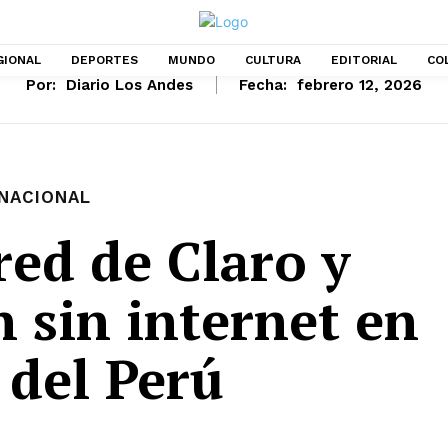
GIONAL
DEPORTES
MUNDO
CULTURA
EDITORIAL
CO
Por:
Diario Los Andes
Fecha:
febrero 12, 2026
NACIONAL
red de Claro y
 sin internet en
r del Perú