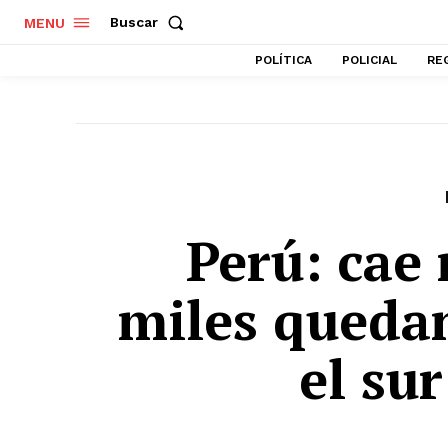
Buscar
MENU
POLÍTICA
POLICIAL
RE
Perú: cae 
miles quedan
el su