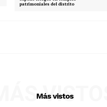
patrimoniales del distrito
MÁS VISTO
Más vistos