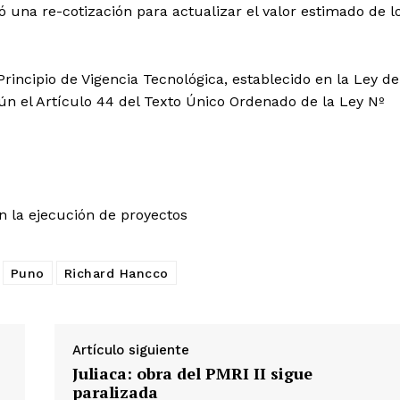
ó una re-cotización para actualizar el valor estimado de l
rincipio de Vigencia Tecnológica, establecido en la Ley de
ún el Artículo 44 del Texto Único Ordenado de la Ley Nº
Diario los Andes
n la ejecución de proyectos
Nosotros
Puno
Richard Hancco
Contacto
Prensa
Artículo siguiente
Juliaca: obra del PMRI II sigue
ETE
paralizada