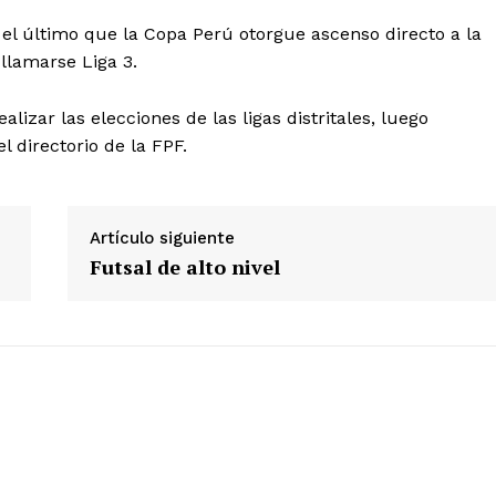
 el último que la Copa Perú otorgue ascenso directo a la
llamarse Liga 3.
Diario los Andes
lizar las elecciones de las ligas distritales, luego
l directorio de la FPF.
Nosotros
Contacto
Prensa
Artículo siguiente
Futsal de alto nivel
ETE