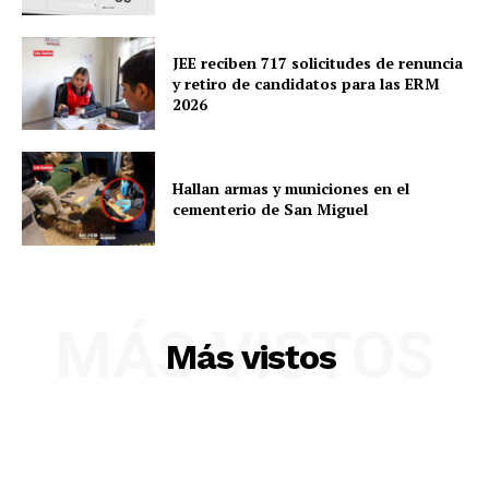
JEE reciben 717 solicitudes de renuncia
y retiro de candidatos para las ERM
2026
Hallan armas y municiones en el
cementerio de San Miguel
SUSCRIBETE
MÁS VISTOS
Más vistos
Diario los Andes
Nosotros
Contacto