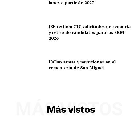
lunes a partir de 2027
SUSCRIBETE
JEE reciben 717 solicitudes de renuncia
y retiro de candidatos para las ERM
2026
Diario los Andes
Nosotros
Hallan armas y municiones en el
cementerio de San Miguel
Contacto
Prensa
MÁS VISTOS
Más vistos