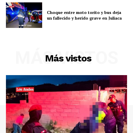
Choque entre moto torito y bus deja
un fallecido y herido grave en Juliaca
MÁS VISTOS
Más vistos
SUSCRIBETE
Diario los Andes
Nosotros
Contacto
Prensa