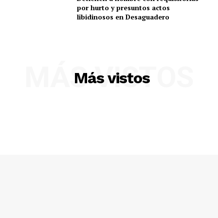
por hurto y presuntos actos
libidinosos en Desaguadero
MÁS VISTOS
Más vistos
SUSCRIBETE