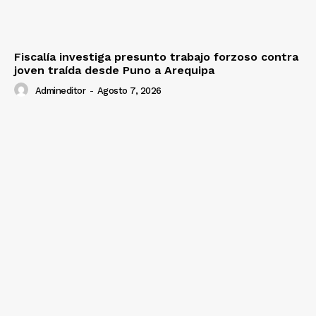
Fiscalía investiga presunto trabajo forzoso contra
Diario los Andes
joven traída desde Puno a Arequipa
Admineditor
-
Agosto 7, 2026
Nosotros
Contacto
Prensa