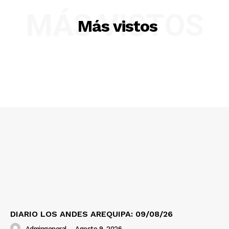
Diario los Andes
MÁS VISTOS
Más vistos
Nosotros
Contacto
Prensa
DIARIO LOS ANDES AREQUIPA: 09/08/26
Admingeneral
-
Agosto 9, 2026