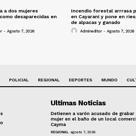
ca a dos mujeres
Incendio forestal arrrasa 
 como desaparecidas en
en Cayarani y pone en rie
de alpacas y ganado
r
-
Agosto 7, 2026
Admineditor
-
Agosto 7, 2026
POLICIAL
REGIONAL
DEPORTES
MUNDO
CUL
Ultimas Noticias
os
Detienen a varón acusado de grabar
mujer en el baño de un local comerc
to
Cayma
REGIONAL
agosto 7, 2026