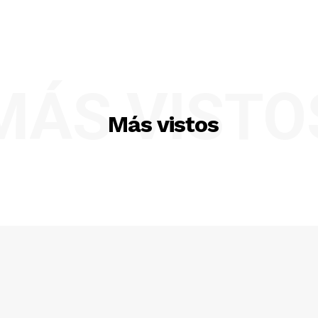
Prensa
ETE
MÁS VISTO
Más vistos