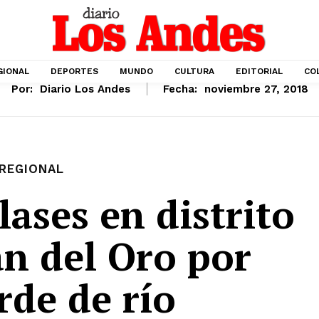
GIONAL
DEPORTES
MUNDO
CULTURA
EDITORIAL
CO
Por:
Diario Los Andes
Fecha:
noviembre 27, 2018
REGIONAL
ases en distrito
an del Oro por
rde de río