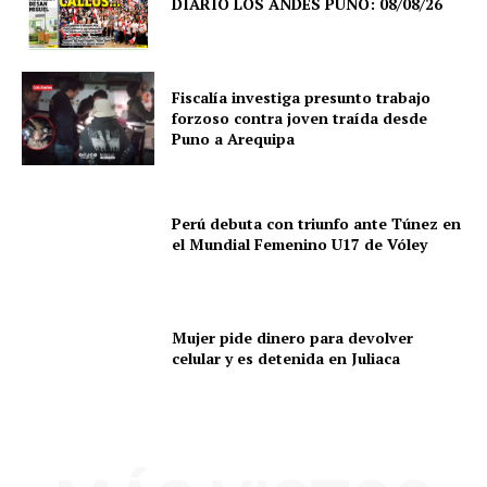
DIARIO LOS ANDES PUNO: 08/08/26
Fiscalía investiga presunto trabajo
forzoso contra joven traída desde
Puno a Arequipa
Perú debuta con triunfo ante Túnez en
el Mundial Femenino U17 de Vóley
Mujer pide dinero para devolver
SUSCRIBETE
celular y es detenida en Juliaca
Diario los Andes