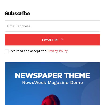
Subscribe
I WANT IN
SUSCRIBETE
I've read and accept the
Privacy Policy
.
Diario los Andes
Nosotros
Contacto
Prensa