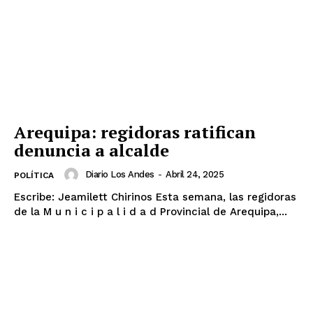
Arequipa: regidoras ratifican
denuncia a alcalde
Diario Los Andes
-
Abril 24, 2025
POLÍTICA
Escribe: Jeamilett Chirinos Esta semana, las regidoras
de la M u n i c i p a l i d a d Provincial de Arequipa,...