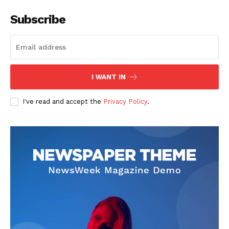
Subscribe
I WANT IN
SUSCRIBETE
I've read and accept the
Privacy Policy
.
Diario los Andes
Nosotros
Contacto
Prensa