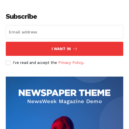
Subscribe
I WANT IN
SUSCRIBETE
I've read and accept the
Privacy Policy
.
Diario los Andes
Nosotros
Contacto
Prensa