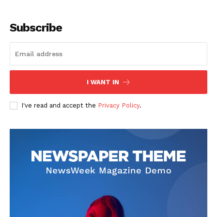
Subscribe
I WANT IN
SUSCRIBETE
I've read and accept the
Privacy Policy
.
Diario los Andes
Nosotros
Contacto
Prensa