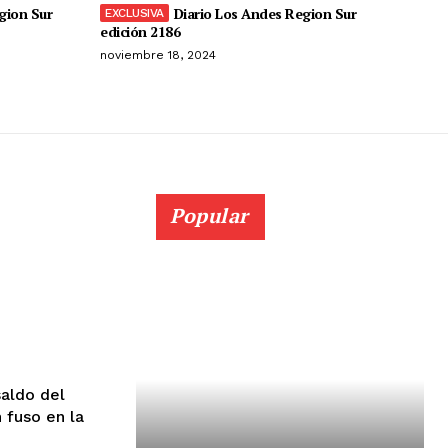
gion Sur
Diario Los Andes Region Sur
edición 2186
noviembre 18, 2024
Popular
saldo del
 fuso en la