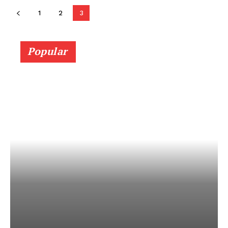
1
2
3
Diario los Andes
Popular
Nosotros
Contacto
Prensa