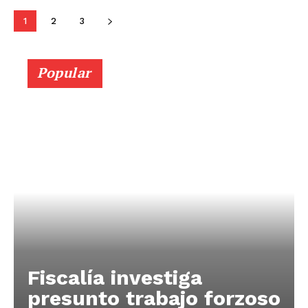
1
2
3
Diario los Andes
Popular
Nosotros
Contacto
Prensa
Fiscalía investiga
presunto trabajo forzoso