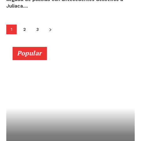
Juliaca....
SUSCRIBETE
1
2
3
Diario los Andes
Popular
Nosotros
Contacto
Prensa