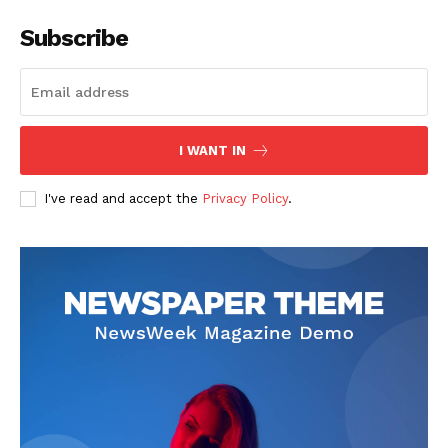
Subscribe
I WANT IN
SUSCRIBETE
I've read and accept the
Privacy Policy
.
Diario los Andes
Nosotros
Contacto
Prensa