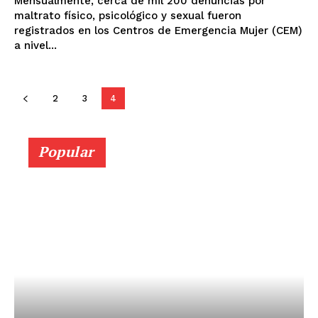
Mensualmente, cerca de mil 200 denuncias por
SUSCRIBETE
maltrato físico, psicológico y sexual fueron
registrados en los Centros de Emergencia Mujer (CEM)
a nivel...
Diario los Andes
2
3
4
Nosotros
Contacto
Popular
Prensa