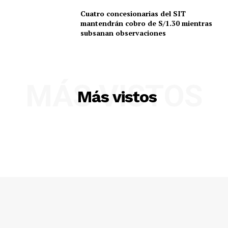
Cuatro concesionarias del SIT
mantendrán cobro de S/1.30 mientras
subsanan observaciones
MÁS VISTOS
Más vistos
SUSCRIBETE