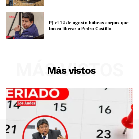
PJ el 12 de agosto hábeas corpus que
busca liberar a Pedro Castillo
MÁS VISTOS
Más vistos
SUSCRIBETE
Diario los Andes
Nosotros
Contacto