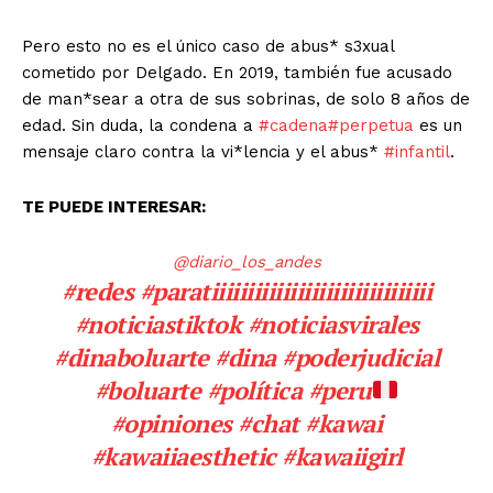
Pero esto no es el único caso de abus* s3xual
cometido por Delgado. En 2019, también fue acusado
de man*sear a otra de sus sobrinas, de solo 8 años de
edad. Sin duda, la condena a
#cadena
#perpetua
es un
mensaje claro contra la vi*lencia y el abus*
#infantil
.
TE PUEDE INTERESAR:
@diario_los_andes
#redes
#paratiiiiiiiiiiiiiiiiiiiiiiiiiiiiiii
#noticiastiktok
#noticiasvirales
#dinaboluarte
#dina
#poderjudicial
#boluarte
#política
#peru
#opiniones
#chat
#kawai
#kawaiiaesthetic
#kawaiigirl