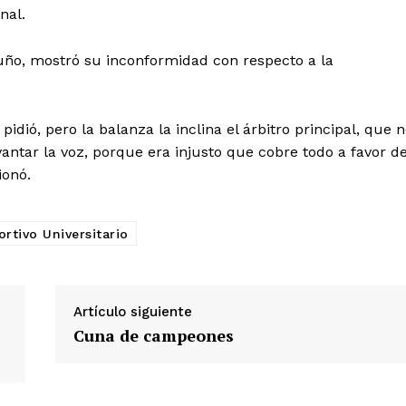
nal.
 Puño, mostró su inconformidad con respecto a la
idió, pero la balanza la inclina el árbitro principal, que 
Diario los Andes
vantar la voz, porque era injusto que cobre todo a favor d
ionó.
Nosotros
Contacto
rtivo Universitario
Prensa
Artículo siguiente
ETE
Cuna de campeones