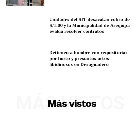
Unidades del SIT desacatan cobro de
S/1.00 y la Municipalidad de Arequipa
evalúa resolver contratos
Detienen a hombre con requisitorias
por hurto y presuntos actos
libidinosos en Desaguadero
MÁS VISTOS
SUSCRIBETE
Más vistos
Diario los Andes