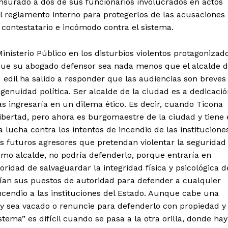
ensurado a dos de sus funcionarios involucrados en actos
del reglamento interno para protegerlos de las acusaciones
contestatario e incómodo contra el sistema.
inisterio Público en los disturbios violentos protagonizad
que su abogado defensor sea nada menos que el alcalde 
 edil ha salido a responder que las audiencias son breves
ngenuidad política. Ser alcalde de la ciudad es a dedicaci
s ingresaría en un dilema ético. Es decir, cuando Ticona
 libertad, pero ahora es burgomaestre de la ciudad y tiene 
lucha contra los intentos de incendio de las institucione
los futuros agresores que pretendan violentar la seguridad
omo alcalde, no podría defenderlo, porque entraría en
oridad de salvaguardar la integridad física y psicológica d
rían sus puestos de autoridad para defender a cualquier
ncendio a las instituciones del Estado. Aunque cabe una
e y sea vacado o renuncie para defenderlo con propiedad y
tema” es difícil cuando se pasa a la otra orilla, donde hay
Diario los Andes