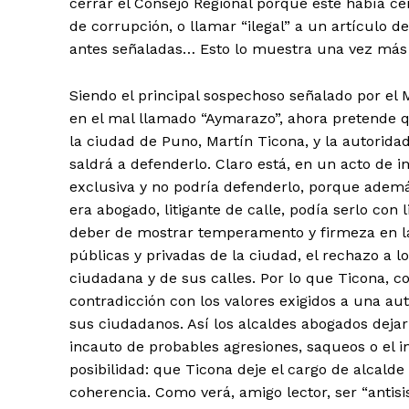
cerrar el Consejo Regional porque este había c
de corrupción, o llamar “ilegal” a un artículo 
antes señaladas… Esto lo muestra una vez más 
Siendo el principal sospechoso señalado por el M
en el mal llamado “Aymarazo”, ahora pretende 
la ciudad de Puno, Martín Ticona, y la autoridad
saldrá a defenderlo. Claro está, en un acto de i
exclusiva y no podría defenderlo, porque ademá
era abogado, litigante de calle, podía serlo con
deber de mostrar temperamento y firmeza en la 
públicas y privadas de la ciudad, el rechazo a 
ciudadana y de sus calles. Por lo que Ticona, c
contradicción con los valores exigidos a una aut
sus ciudadanos. Así los alcaldes abogados deja
incauto de probables agresiones, saqueos o el i
posibilidad: que Ticona deje el cargo de alcald
coherencia. Como verá, amigo lector, ser “antisis