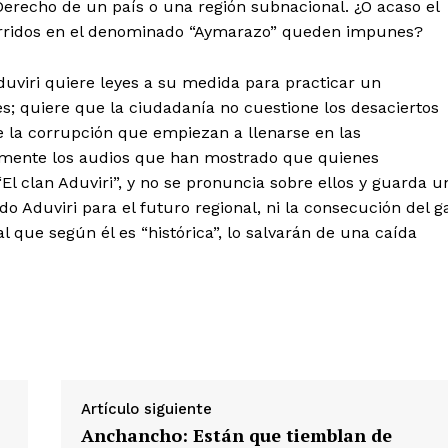
Derecho de un país o una región subnacional. ¿O acaso el
curridos en el denominado “Aymarazo” queden impunes?
Nosotros
Contacto
duviri quiere leyes a su medida para practicar un
Prensa
es; quiere que la ciudadanía no cuestione los desaciertos
e la corrupción que empiezan a llenarse en las
larmente los audios que han mostrado que quienes
ETE
l clan Aduviri”, y no se pronuncia sobre ellos y guarda u
do Aduviri para el futuro regional, ni la consecución del g
l que según él es “histórica”, lo salvarán de una caída
Artículo siguiente
Anchancho: Están que tiemblan de