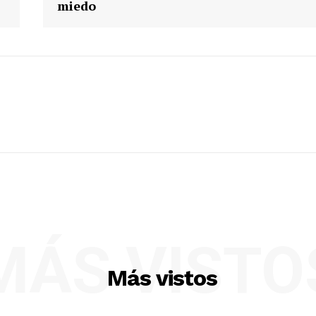
miedo
MÁS VISTO
Más vistos