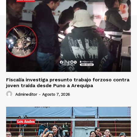
SUSCRIBETE
Diario los Andes
Nosotros
Fiscalía investiga presunto trabajo forzoso contra
Contacto
joven traída desde Puno a Arequipa
Prensa
Admineditor
-
Agosto 7, 2026