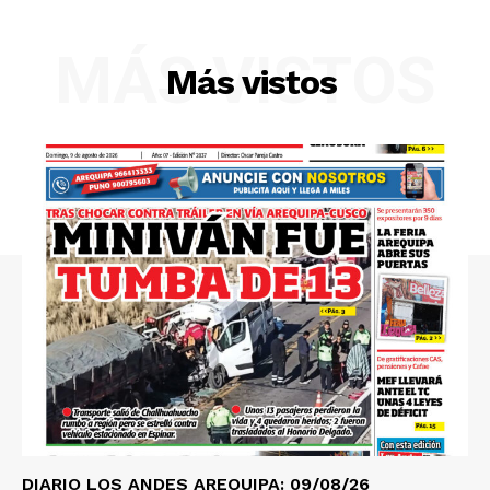
Diario los Andes
MÁS VISTOS
Nosotros
Más vistos
Contacto
Prensa
DIARIO LOS ANDES AREQUIPA: 09/08/26