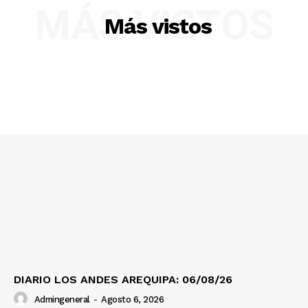
Diario los Andes
MÁS VISTOS
Más vistos
Nosotros
Contacto
Prensa
DIARIO LOS ANDES AREQUIPA: 06/08/26
Admingeneral
-
Agosto 6, 2026