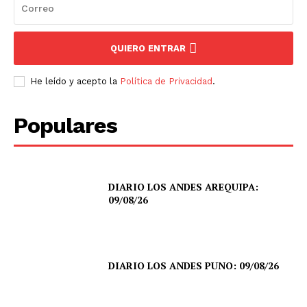
SUSCRIBETE
QUIERO ENTRAR
He leído y acepto la
Política de Privacidad
.
Diario los Andes
Populares
Nosotros
Contacto
DIARIO LOS ANDES AREQUIPA:
Prensa
09/08/26
DIARIO LOS ANDES PUNO: 09/08/26