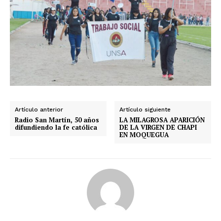
SUSCRIBETE
Diario los Andes
Nosotros
Contacto
Artículo anterior
Artículo siguiente
Radio San Martín, 50 años
LA MILAGROSA APARICIÓN
Prensa
difundiendo la fe católica
DE LA VIRGEN DE CHAPI
EN MOQUEGUA