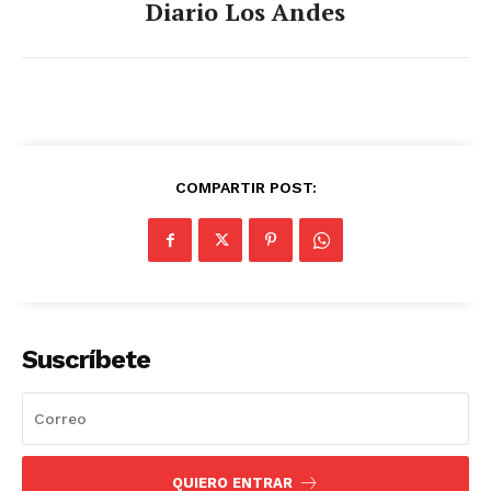
Diario Los Andes
SUSCRIBETE
Diario los Andes
COMPARTIR POST:
Nosotros
Contacto
Prensa
Suscríbete
QUIERO ENTRAR