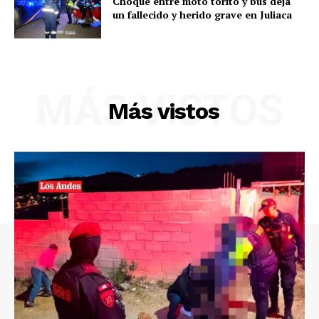
Choque entre moto torito y bus deja
un fallecido y herido grave en Juliaca
MÁS VISTOS
Más vistos
SUSCRIBETE
Diario los Andes
Nosotros
Contacto
Prensa