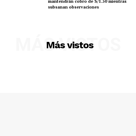
mantendrán cobro de S/1.30 mientras
subsanan observaciones
MÁS VISTOS
Más vistos
SUSCRIBETE
Diario los Andes
Nosotros
Contacto
Prensa