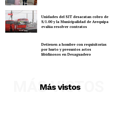
Unidades del SIT desacatan cobro de
S/1.00 y la Municipalidad de Arequipa
evalúa resolver contratos
Detienen a hombre con requisitorias
por hurto y presuntos actos
libidinosos en Desaguadero
MÁS VISTOS
SUSCRIBETE
Más vistos
Diario los Andes