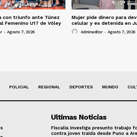
 con triunfo ante Túnez
Mujer pide dinero para dev
al Femenino U17 de Vóley
celular y es detenida en J
r
-
Agosto 7, 2026
Admineditor
-
Agosto 7, 2026
POLICIAL
REGIONAL
DEPORTES
MUNDO
CUL
Ultimas Noticias
os
Fiscalía investiga presunto trabajo f
contra joven traída desde Puno a Ar
to