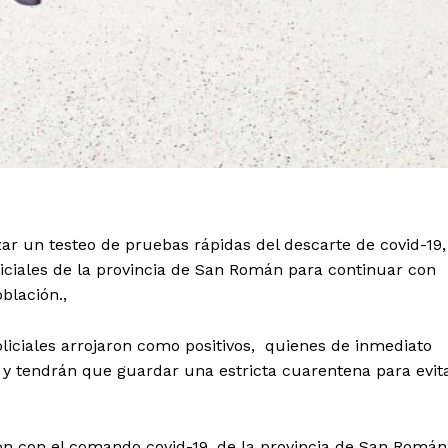
izar un testeo de pruebas rápidas del descarte de covid-19,
liciales de la provincia de San Román para continuar con
oblación.,
oliciales arrojaron como positivos, quienes de inmediato
o y tendrán que guardar una estricta cuarentena para evit
ón con el comando covid-19, de la provincia de San Román