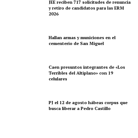
JEE reciben 717 solicitudes de renuncia
y retiro de candidatos para las ERM
2026
Hallan armas y municiones en el
cementerio de San Miguel
SUSCRIBETE
Caen presuntos integrantes de «Los
Terribles del Altiplano» con 19
Diario los Andes
celulares
Nosotros
Contacto
PJ el 12 de agosto hábeas corpus que
busca liberar a Pedro Castillo
Prensa