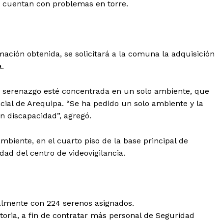
6 cuentan con problemas en torre.
ación obtenida, se solicitará a la comuna la adquisición
a.
 serenazgo esté concentrada en un solo ambiente, que
ncial de Arequipa. “Se ha pedido un solo ambiente y la
n discapacidad”, agregó.
mbiente, en el cuarto piso de la base principal de
Diario los Andes
dad del centro de videovigilancia.
Nosotros
Contacto
Prensa
almente con 224 serenos asignados.
oria, a fin de contratar más personal de Seguridad