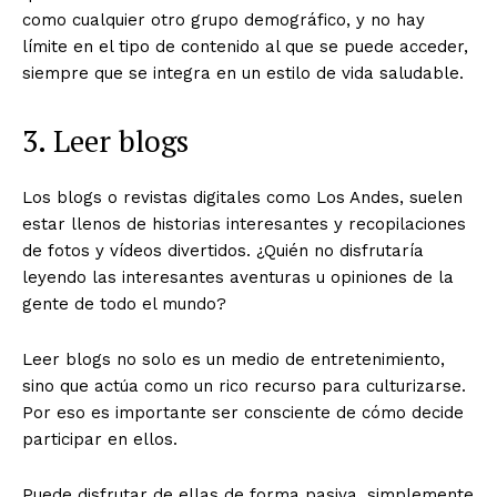
como cualquier otro grupo demográfico, y no hay
límite en el tipo de contenido al que se puede acceder,
siempre que se integra en un estilo de vida saludable.
3. Leer blogs
Los blogs o revistas digitales como Los Andes, suelen
estar llenos de historias interesantes y recopilaciones
de fotos y vídeos divertidos. ¿Quién no disfrutaría
leyendo las interesantes aventuras u opiniones de la
gente de todo el mundo?
Leer blogs no solo es un medio de entretenimiento,
sino que actúa como un rico recurso para culturizarse.
Por eso es importante ser consciente de cómo decide
participar en ellos.
Puede disfrutar de ellas de forma pasiva, simplemente