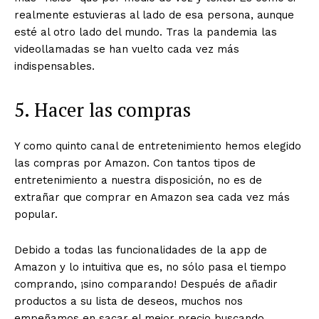
realmente estuvieras al lado de esa persona, aunque
esté al otro lado del mundo. Tras la pandemia las
videollamadas se han vuelto cada vez más
indispensables.
5. Hacer las compras
Y como quinto canal de entretenimiento hemos elegido
las compras por Amazon. Con tantos tipos de
entretenimiento a nuestra disposición, no es de
extrañar que comprar en Amazon sea cada vez más
popular.
Debido a todas las funcionalidades de la app de
Amazon y lo intuitiva que es, no sólo pasa el tiempo
comprando, ¡sino comparando! Después de añadir
productos a su lista de deseos, muchos nos
empeñamos en sacar el mejor precio buscando