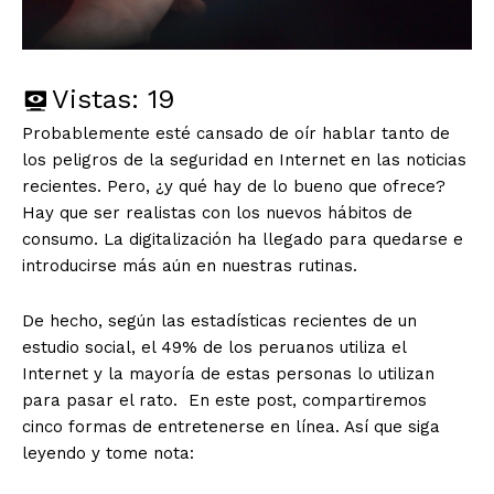
Vistas:
19
Probablemente esté cansado de oír hablar tanto de
los peligros de la seguridad en Internet en las noticias
recientes. Pero, ¿y qué hay de lo bueno que ofrece?
Hay que ser realistas con los nuevos hábitos de
consumo. La digitalización ha llegado para quedarse e
introducirse más aún en nuestras rutinas.
De hecho, según las estadísticas recientes de un
estudio social, el 49% de los peruanos utiliza el
Internet y la mayoría de estas personas lo utilizan
para pasar el rato. En este post, compartiremos
cinco formas de entretenerse en línea. Así que siga
leyendo y tome nota: