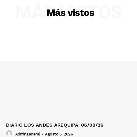
MÁS VISTOS
Más vistos
DIARIO LOS ANDES AREQUIPA: 06/08/26
Admingeneral
-
Agosto 6, 2026