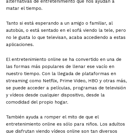
alternativas de entretenimiento que nos ayudan a
matar el tiempo.
Tanto si está esperando a un amigo o familiar, al
autobús, o está sentado en el sofá viendo la tele, pero
no le gusta lo que televisan, acaba accediendo a estas
aplicaciones.
El entretenimiento online se ha convertido en una de
las formas más populares de llenar ese vacío en
nuestro tiempo. Con la llegada de plataformas en
streaming como Netflix, Prime Video, HBO y otras más,
se puede acceder a películas, programas de televisión
y vídeos desde cualquier dispositivo, desde la
comodidad del propio hogar.
También ayuda a romper el mito de que el
entretenimiento online es sólo para niños. Los adultos
que disfrutan viendo vídeos online son tan diversos