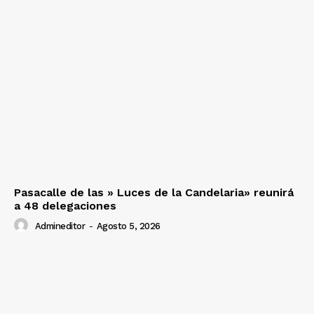
Pasacalle de las » Luces de la Candelaria» reunirá
a 48 delegaciones
Admineditor
-
Agosto 5, 2026