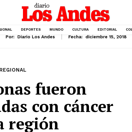
GIONAL
DEPORTES
MUNDO
CULTURA
EDITORIAL
CO
Por:
Diario Los Andes
Fecha:
diciembre 15, 2018
REGIONAL
onas fueron
adas con cáncer
a región