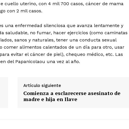
de cuello uterino, con 4 mil 700 casos, cáncer de mama
go con 2 mil casos.
r es una enfermedad silenciosa que avanza lentamente y
vida saludable, no fumar, hacer ejercicios (como caminatas
riados, sanos y naturales, tener una conducta sexual
Diario los Andes
o comer alimentos calentados de un día para otro, usar
para evitar el cáncer de piel), chequeo médico, etc. Las
Nosotros
men del Papanicolaou una vez al año.
Contacto
Prensa
Artículo siguiente
Comienza a esclarecerse asesinato de
ETE
madre e hija en Ilave