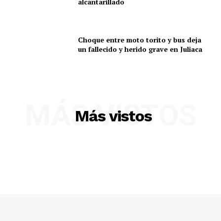
alcantarillado
Choque entre moto torito y bus deja
un fallecido y herido grave en Juliaca
MÁS VISTOS
Más vistos
SUSCRIBETE
Diario los Andes
Nosotros
Contacto