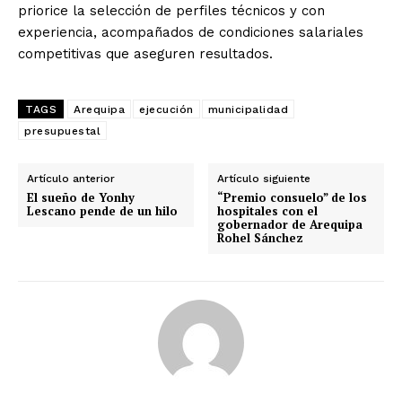
priorice la selección de perfiles técnicos y con
SUSCRIBETE
experiencia, acompañados de condiciones salariales
competitivas que aseguren resultados.
TAGS
Arequipa
ejecución
municipalidad
Diario los Andes
presupuestal
Nosotros
Artículo anterior
Artículo siguiente
Contacto
El sueño de Yonhy
“Premio consuelo” de los
Lescano pende de un hilo
hospitales con el
Prensa
gobernador de Arequipa
Rohel Sánchez