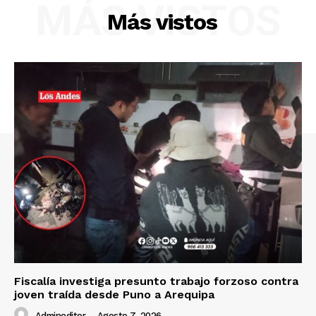
MÁS VISTOS
Más vistos
Fiscalía investiga presunto trabajo forzoso contra
joven traída desde Puno a Arequipa
Admineditor
-
Agosto 7, 2026