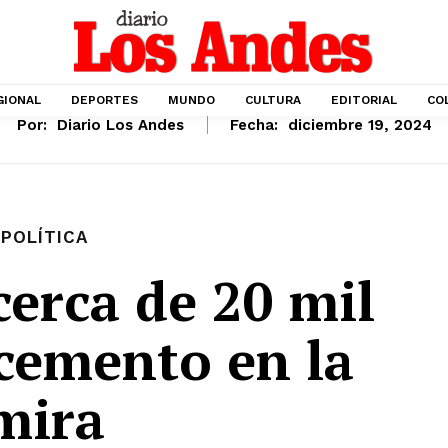
GIONAL
DEPORTES
MUNDO
CULTURA
EDITORIAL
CO
Por:
Diario Los Andes
Fecha:
diciembre 19, 2024
POLÍTICA
cerca de 20 mil
 cemento en la
mira