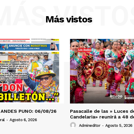
MÁS VISTO
Más vistos
 ANDES PUNO: 06/08/26
Pasacalle de las » Luces d
Candelaria» reunirá a 48 
ral
-
Agosto 6, 2026
Admineditor
-
Agosto 5, 2026