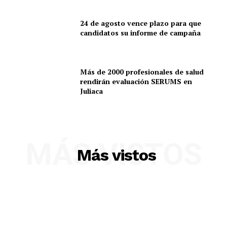
24 de agosto vence plazo para que
candidatos su informe de campaña
Más de 2000 profesionales de salud
rendirán evaluación SERUMS en
Juliaca
SUSCRIBETE
MÁS VISTOS
Más vistos
Diario los Andes
Nosotros
Contacto